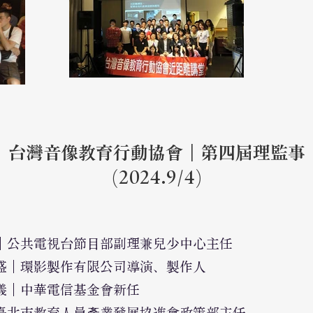
台灣音像教育行動協會｜第四屆理監事
(​2024.9/4)
｜公共電視台
節目部副理兼
兒少中心主任
盛｜環影製作有限公司導演、製作人
儀｜中華電信基金會
新任
臺北市教育人員產業發展協進會政策部主任