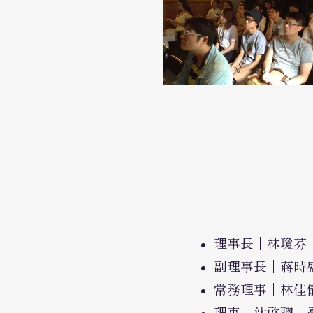
理事長｜林瓊芬
副理事長｜蔣時
常務理事｜林佳
理事｜沈啓聰｜